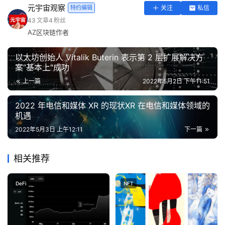
元宇宙观察
特约编辑
关注
私信
43
文章
4
粉丝
AZ区块链作者
以太坊创始人 Vitalik Buterin 表示第 2 层扩展解决方
案“基本上”成功
上一篇
2022年5月2日 下午11:51
2022 年电信和媒体 XR 的现状XR 在电信和媒体领域的
机遇
2022年5月3日 上午12:11
下一篇
相关推荐
DeFi
NFT