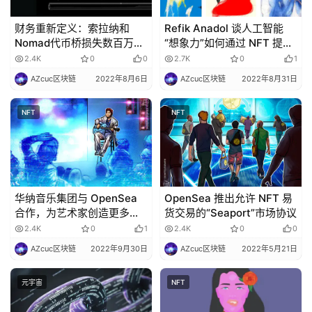
财务重新定义：索拉纳和
Refik Anadol 谈人工智能
Nomad代币桥损失数百万美
“想象力”如何通过 NFT 提升
元成为牺牲品
记忆力
2.4K
0
0
2.7K
0
1
AZcuc区块链
2022年8月6日
AZcuc区块链
2022年8月31日
NFT
NFT
华纳音乐集团与 OpenSea
OpenSea 推出允许 NFT 易
合作，为艺术家创造更多
货交易的“Seaport”市场协议
Web3 机会
2.4K
0
1
2.4K
0
0
AZcuc区块链
2022年9月30日
AZcuc区块链
2022年5月21日
元宇宙
NFT