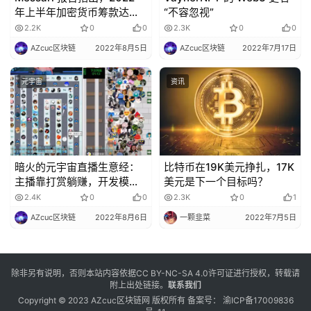
年上半年加密货币筹款达到
“不容忽视”
303 亿美元，超过了 2021
2.2K
0
0
2.3K
0
0
年全年
AZcuc区块链
2022年8月5日
AZcuc区块链
2022年7月17日
元宇宙
资讯
暗火的元宇宙直播生意经：
比特币在19K美元挣扎，17K
主播靠打赏躺赚，开发模版
美元是下一个目标吗？
月入超十万
2.4K
0
0
2.3K
0
1
AZcuc区块链
2022年8月6日
一颗韭菜
2022年7月5日
除非另有说明，否则本站内容依据
CC BY-NC-SA 4.0
许可证进行授权，转载请
附上出处链接。
联系我们
Copyright © 2023 AZcuc区块链网 版权所有 备案号：
渝ICP备17009836