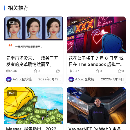
相关推荐
链游
NFT
元宇宙还没来，一场关于开
花花公子将于 7 月 6 日至 12
发者的变革确悄然而至。
日在 The Sandbox 虚拟世
界中推出：Nifty
2.4K
0
1
2.4K
0
0
Newsletter
AZcuc区块链
2022年5月19日
AZcuc区块链
2022年7月14日
DeFi
NFT
Messari 报告指出，2022
VaynerNFT 的 Web3 更名