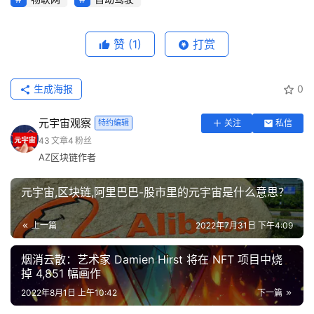
赞
(1)
打赏
生成海报
0
元宇宙观察
特约编辑
关注
私信
43
文章
4
粉丝
AZ区块链作者
元宇宙,区块链,阿里巴巴-股市里的元宇宙是什么意思？
上一篇
2022年7月31日 下午4:09
烟消云散：艺术家 Damien Hirst 将在 NFT 项目中烧
掉 4,851 幅画作
2022年8月1日 上午10:42
下一篇