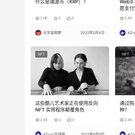
什么是瑞波币（XRP）？
Web
愿支付
2.6K
0
0
2.4K
元宇宙观察
2022年5月4日
AZ
NFT
NFT
这些酷儿艺术家正在使用反向
通过购
NFT 实用程序颠覆角色
种？
2.4K
0
0
2.4K
AZcuc区块链
2022年6月9日
AZ