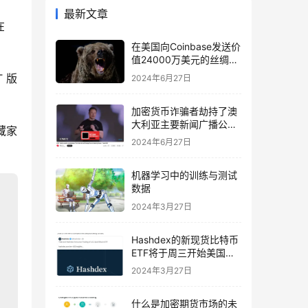
最新文章
 
在美国向Coinbase发送价
值24000万美元的丝绸之
路相关BTC后，比特币下
 版
2024年6月27日
跌
加密货币诈骗者劫持了澳
大利亚主要新闻广播公司
藏家
的 YouTube
2024年6月27日
机器学习中的训练与测试
数据
2024年3月27日
Hashdex的新现货比特币
ETF将于周三开始美国交
易
2024年3月27日
什么是加密期货市场的未