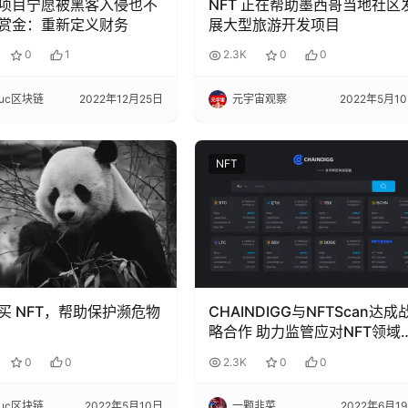
3 项目宁愿被黑客入侵也不
NFT 正在帮助墨西哥当地社区
赏金：重新定义财务
展大型旅游开发项目
0
1
2.3K
0
0
cuc区块链
2022年12月25日
元宇宙观察
2022年5月1
NFT
买 NFT，帮助保护濒危物
CHAINDIGG与NFTScan达成
略合作 助力监管应对NFT领域
大风险
0
0
2.3K
0
0
cuc区块链
2022年5月10日
一颗韭菜
2022年6月1