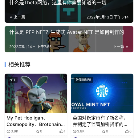
什么是Theta网络，这里有你需要知道的一切
上一篇
2022年5月13日 下午5:14
什么是 PFP NFT？生成式 Avatar NFT 是如何制作的
2022年5月14日 下午7:55
下一篇
相关推荐
NFT
政策和监管
My Pet Hooligan、
英国对稳定币有了新名称，
Cosmopolity、Brotchain
并制定了监管加密货币的新
是被低估了的NFT收藏品
法案。
3.9K
0
1
3.8K
0
0
吗？