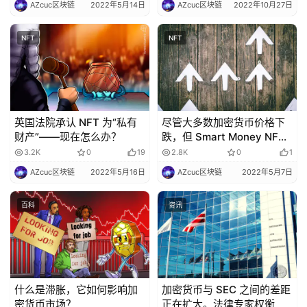
AZcuc区块链
2022年5月14日
AZcuc区块链
2022年10月27日
NFT
NFT
英国法院承认 NFT 为“私有
尽管大多数加密货币价格下
财产”——现在怎么办？
跌，但 Smart Money NFT
交易却上涨：Nansen Data
3.2K
0
19
2.8K
0
1
AZcuc区块链
2022年5月16日
AZcuc区块链
2022年5月7日
百科
资讯
什么是滞胀，它如何影响加
加密货币与 SEC 之间的差距
密货币市场？
正在扩大。法律专家权衡