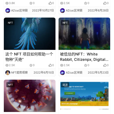
法案。
3.8K
0
0
2.5K
0
0
AZcuc区块链
2022年10月27日
AZcuc区块链
2022年6月28日
NFT
NFT
这个 NFT 项目如何帮助一个
被低估的NFT：White
物种“灭绝”
Rabbit, Citizenpx, Digital
Animals, 和 More
2.5K
0
0
2.5K
0
0
NFT趋势观察
2022年6月15日
AZcuc区块链
2022年5月23日
NFT
链游