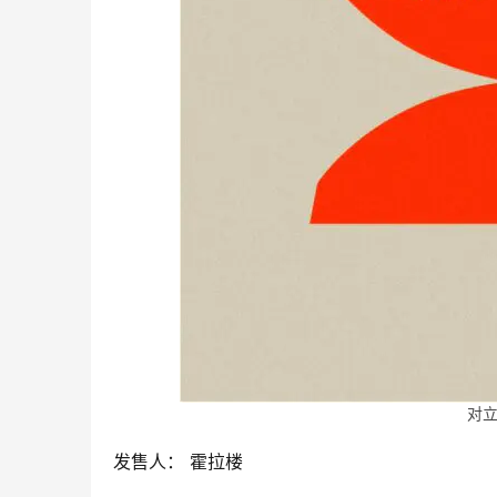
对
发售人： 霍拉楼