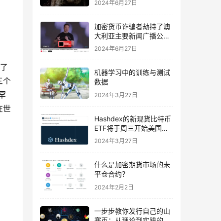
2024年6月27日
跌
加密货币诈骗者劫持了澳
大利亚主要新闻广播公司
的 YouTube
2024年6月27日
了
机器学习中的训练与测试
三个
数据
罕
2024年3月27日
在世
Hashdex的新现货比特币
ETF将于周三开始美国交
易
2024年3月27日
什么是加密期货市场的未
平仓合约？
2024年2月2日
一步步教你发行自己的山
寨币：从理论到实践的完