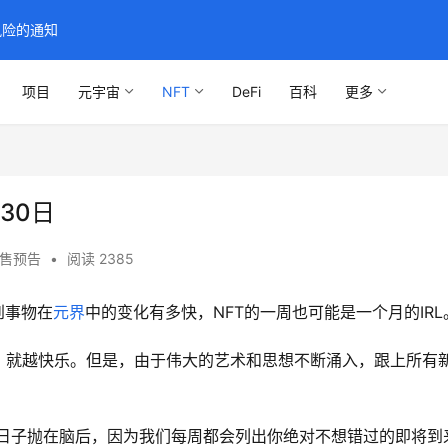
风险的通知
项目
元宇宙
NFT
DeFi
百科
更多
30日
发售预告
•
阅读 2385
到事物在
元界
中的变化有多快，NFT的一周也可能是一个月的IRL
，就越快乐。但是，由于伟大的艺术和思想不断涌入，跟上所有
动的日子抛在脑后，因为我们每周都会列出你绝对不想错过的即将到