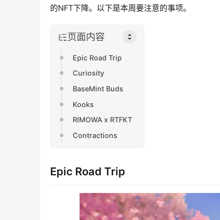
的NFT下降。以下是本周要注意的事项。
页面内容
Epic Road Trip
Curiosity
BaseMint Buds
Kooks
RIMOWA x RTFKT
Contractions
Epic Road Trip