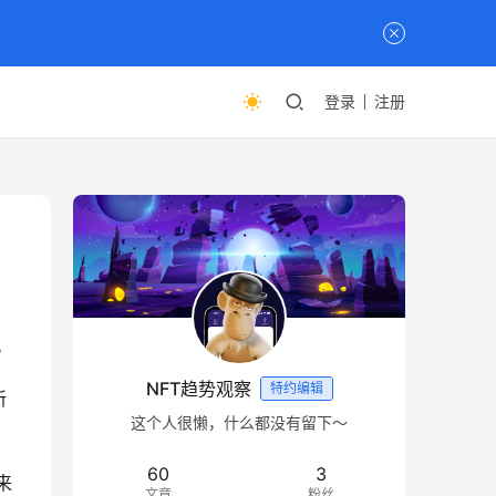
登录
注册
。
NFT趋势观察
特约编辑
新
这个人很懒，什么都没有留下～
60
3
来
文章
粉丝