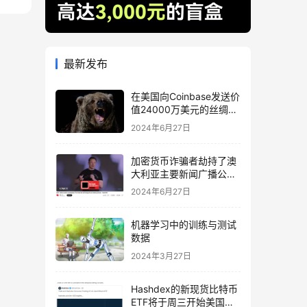
最新发布
在美国向Coinbase发送价
值24000万美元的丝绸之
路相关BTC后，比特币下
2024年6月27日
跌
加密货币诈骗者劫持了澳
大利亚主要新闻广播公司
的 YouTube
2024年6月27日
机器学习中的训练与测试
数据
2024年3月27日
Hashdex的新现货比特币
ETF将于周三开始美国交