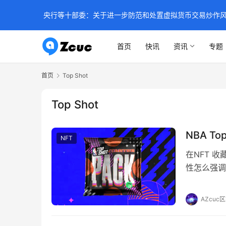
央行等十部委：关于进一步防范和处置虚拟货币交易炒作
首页
快讯
资讯
专题
首页
Top Shot
Top Shot
NBA T
NFT
在NFT 收
性怎么强调
流意识，这
度上不言自
AZcuc
易了约 8