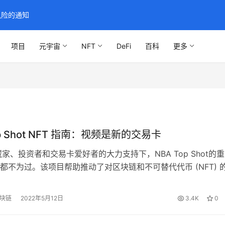
风险的通知
项目
元宇宙
NFT
DeFi
百科
更多
op Shot NFT 指南：视频是新的交易卡
藏家、投资者和交易卡爱好者的大力支持下，NBA Top Shot的
都不为过。该项目帮助推动了对区块链和不可替代代币 (NFT) 
几乎没有什么可以做的。对于任何怀疑者来说，这些数字在很大
明。仅在 2021 年，该虚拟平台就有超过 110 万注册用户，他
区块链
2022年5月12日
3.4K
0
 亿美元的 NFT。 因此，如果不将大部分对…