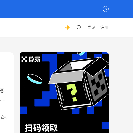
登录
注册
重要
的主
程
们交
0