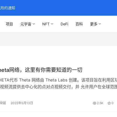
风险的通知
项目
元宇宙
NFT
DeFi
百科
更多
heta网络，这里有你需要知道的一切
ETA代币 Theta 网络由 Theta Labs 创建。该项目旨在利用区
视频流提供去中心化的点对点视频交付，并 允许用户在全球范
型的内容和数据以及计算资源。 Theta 主网作为去中心化网络
其中以点对点 (P2P) 的方式共享带宽和计算资源。对于 2019 
区块链
2022年5月13日
2.5K
0
的一个项目，精英系列的旅程显示了…