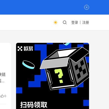
登录
注册
块链
围内
运
年第
0