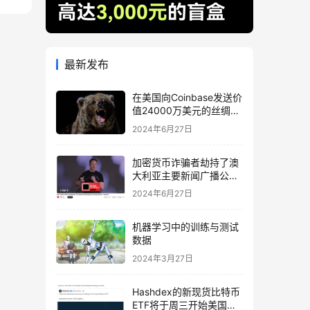
最新发布
在美国向Coinbase发送价
值24000万美元的丝绸之
路相关BTC后，比特币下
2024年6月27日
跌
加密货币诈骗者劫持了澳
大利亚主要新闻广播公司
的 YouTube
2024年6月27日
机器学习中的训练与测试
数据
2024年3月27日
Hashdex的新现货比特币
ETF将于周三开始美国交