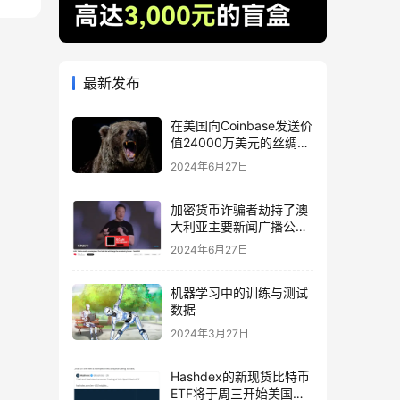
最新发布
在美国向Coinbase发送价
值24000万美元的丝绸之
路相关BTC后，比特币下
2024年6月27日
跌
加密货币诈骗者劫持了澳
大利亚主要新闻广播公司
的 YouTube
2024年6月27日
机器学习中的训练与测试
数据
2024年3月27日
Hashdex的新现货比特币
ETF将于周三开始美国交