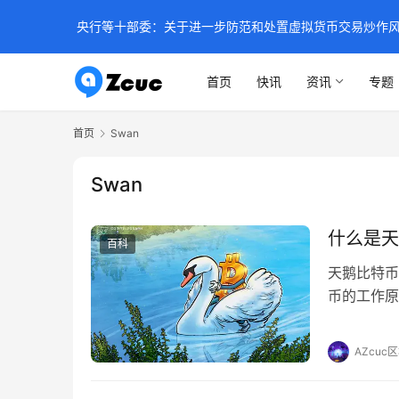
央行等十部委：关于进一步防范和处置虚拟货币交易炒作
首页
快讯
资讯
专题
首页
Swan
Swan
什么是天
百科
天鹅比特币
币的工作原
线。新手可
会选择信誉
AZcuc
能几乎与中
限于密码和