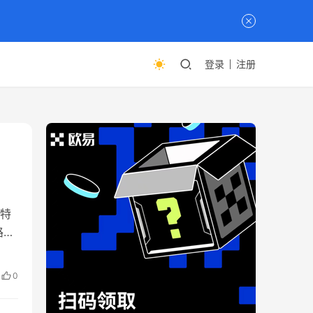
登录
注册
特
路
可能
功
0
常仅