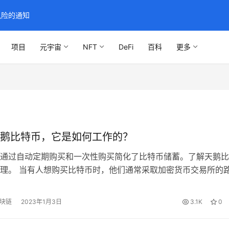
风险的通知
项目
元宇宙
NFT
DeFi
百科
更多
鹅比特币，它是如何工作的？
通过自动定期购买和一次性购买简化了比特币储蓄。了解天鹅比
理。 当有人想购买比特币时，他们通常采取加密货币交易所的
以在他们遇到的任何交易所购买BTC，而那些有某种经验的人
良好的交易所。不过，这项工作收效甚微，因为大多数交易所的
区块链
2023年1月3日
3.1K
0
心化实体相同，通常作为买家加密资产的保管人。 安全因素通
2因素…