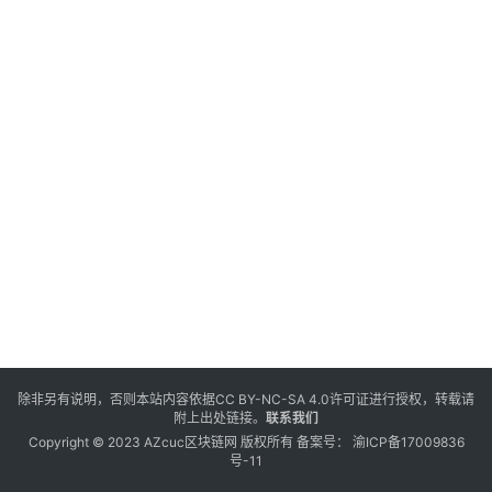
除非另有说明，否则本站内容依据
CC BY-NC-SA 4.0
许可证进行授权，转载请
附上出处链接。
联系我们
Copyright © 2023 AZcuc区块链网 版权所有 备案号：
渝ICP备17009836
号-11