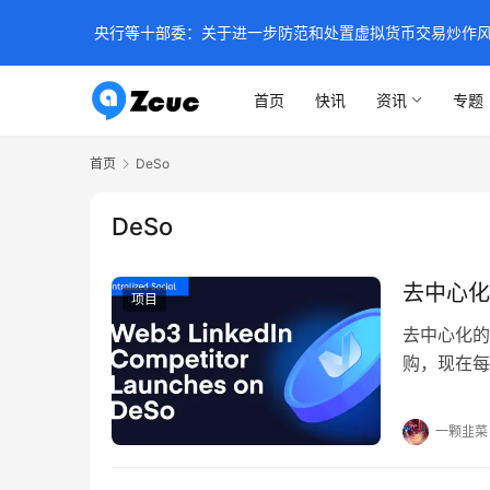
央行等十部委：关于进一步防范和处置虚拟货币交易炒作
首页
快讯
资讯
专题
首页
DeSo
DeSo
去中心化的
项目
去中心化的社
购，现在每个
强烈反对，
心化社交媒
一颗韭菜
家可以立即