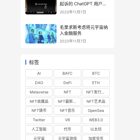
起诉的 ChatGPT 用户提
供法律费用
2023年11月7日
毛里求斯考虑将元宇宙纳
入金融服务
2023年11月7日
标签
AI
BAYC
BTC
DAO
DeFi
ETH
Metaverse
NFT
NFT发行预告
NFT收藏品
NFT最新空投
NFT艺术品
NFT铸币
NFT音乐
OpenSea
Twitter
VR
WEB3.0
人工智能
代币
以太坊
元宇宙
元宇宙游戏
加密货币