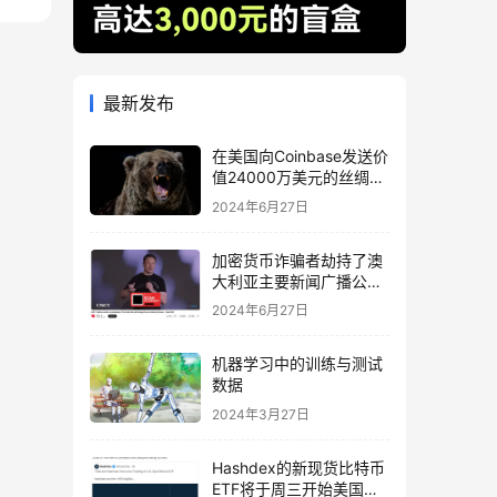
最新发布
在美国向Coinbase发送价
值24000万美元的丝绸之
路相关BTC后，比特币下
2024年6月27日
跌
加密货币诈骗者劫持了澳
大利亚主要新闻广播公司
的 YouTube
2024年6月27日
机器学习中的训练与测试
数据
2024年3月27日
Hashdex的新现货比特币
ETF将于周三开始美国交