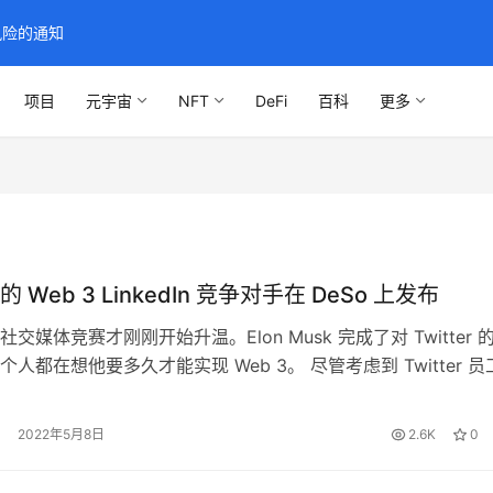
风险的通知
项目
元宇宙
NFT
DeFi
百科
更多
 Web 3 LinkedIn 竞争对手在 DeSo 上发布
交媒体竞赛才刚刚开始升温。Elon Musk 完成了对 Twitter 
人都在想他要多久才能实现 Web 3。 尽管考虑到 Twitter 员
埃隆可能会面临一场艰苦的战斗，但DeSo上已经有一个繁华的
体应用生态系统。 这些应用程序具有货币原生功能，创作者和
2022年5月8日
2.6K
0
开始赚钱。 Entre，在去中心化…