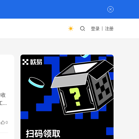
登录
注册
的收
工的
去中
企业
0