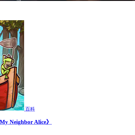
百科
ghbor Alice》