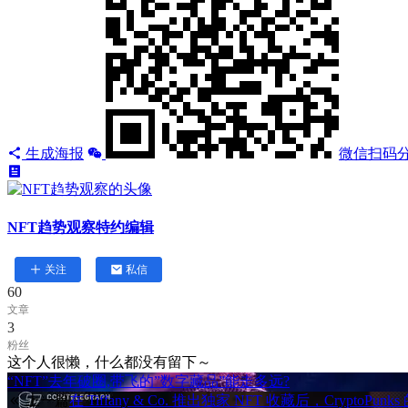
生成海报
微信扫码
NFT趋势观察
特约编辑
关注
私信
60
文章
3
粉丝
这个人很懒，什么都没有留下～
“NFT”去年破圈,带飞的”数字藏品”能走多远?
上一篇
在 Tiffany & Co. 推出独家 NFT 收藏后，CryptoPun