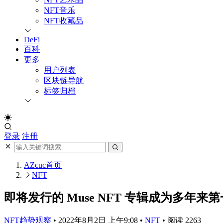
NFT音乐
NFT收藏品
DeFi
百科
更多
用户列表
区块链导航
标签归档
登录
注册
AZcuc
首页
NFT
即将发行的 Muse NFT 专辑成为多年
NFT趋势观察
•
2022年8月2日 上午9:08
•
NFT
•
阅读 2263