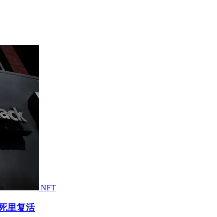
NFT
牌从死里复活