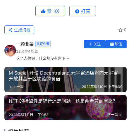
赞
(0)
打赏
生成海报
0
一颗韭菜
认证作者
关注
私信
38
文章
4
粉丝
这个人很懒，什么都没有留下～
M Social 开设 Decentraland 元宇宙酒店将向元宇宙
开放其基于区块链的食宿
上一篇
2022年5月10日 下午9:09
NFT 的稀缺性是福音还是问题，还是两者兼而有之？
2022年5月11日 上午9:53
下一篇