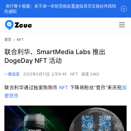
央行等十部委：关于进一步防范和处置虚拟货币交易炒作风险
的通知
首页
NFT
联合利华、SmartMedia Labs 推出
DogeDay NFT 活动
一颗韭菜
2022年5月11日 上午9:45
NFT
阅读 2462
联合利华通过独家狗狗币 
NFT
 下降将粉丝“登月”来庆祝
加
密货币