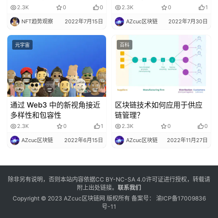
业大增长
2.3K
0
0
2.3K
0
1
NFT趋势观察
2022年7月15日
AZcuc区块链
2022年7月30日
元宇宙
百科
通过 Web3 中的新视角接近
区块链技术如何应用于供应
多样性和包容性
链管理？
2.3K
0
1
2.3K
0
0
AZcuc区块链
2022年6月15日
AZcuc区块链
2022年11月27日
除非另有说明，否则本站内容依据
CC BY-NC-SA 4.0
许可证进行授权，转载请
附上出处链接。
联系我们
Copyright © 2023 AZcuc区块链网 版权所有 备案号：
渝ICP备17009836
号-11