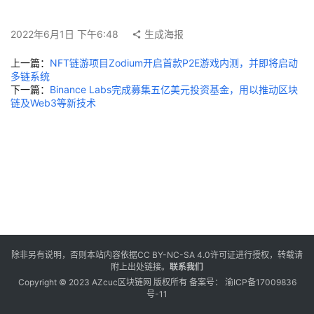
2022年6月1日 下午6:48
生成海报
上一篇：
NFT链游项目Zodium开启首款P2E游戏内测，并即将启动
多链系统
下一篇：
Binance Labs完成募集五亿美元投资基金，用以推动区块
链及Web3等新技术
除非另有说明，否则本站内容依据
CC BY-NC-SA 4.0
许可证进行授权，转载请
附上出处链接。
联系我们
Copyright © 2023 AZcuc区块链网 版权所有 备案号：
渝ICP备17009836
号-11