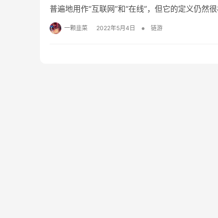
普遍地用作“互联网”和“在线”，但它的定义仍然
的全部含义。 Metaverse：现场、沉浸式
•
一颗韭菜
2022年5月4日
链游
希腊词元（意思是超越）和宇…