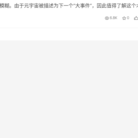
很模糊。由于元宇宙被描述为下一个“大事件”，因此值得了解这个
扩展现实 元宇宙是指为人们提供体验以成为互联数字世界一部分的技
6.8K
0