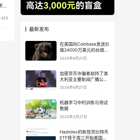
术语
术。
453
最新发布
在美国向Coinbase发送价
值24000万美元的丝绸之
路相关BTC后，比特币下
2024年6月27日
跌
加密货币诈骗者劫持了澳
大利亚主要新闻广播公司
的 YouTube
2024年6月27日
机器学习中的训练与测试
数据
2024年3月27日
Hashdex的新现货比特币
ETF将于周三开始美国交