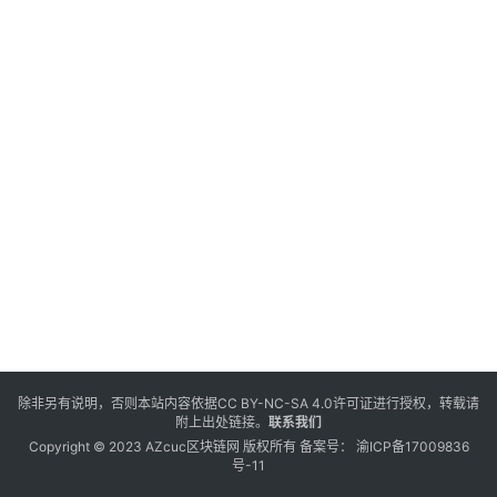
除非另有说明，否则本站内容依据
CC BY-NC-SA 4.0
许可证进行授权，转载请
附上出处链接。
联系我们
Copyright © 2023 AZcuc区块链网 版权所有 备案号：
渝ICP备17009836
号-11