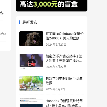
候。
取得
最新发布
等
家完
在美国向Coinbase发送价
3
值24000万美元的丝绸之
路相关BTC后，比特币下
2024年6月27日
跌
加密货币诈骗者劫持了澳
大利亚主要新闻广播公司
的 YouTube
2024年6月27日
机器学习中的训练与测试
数据
2024年3月27日
Hashdex的新现货比特币
ETF将于周三开始美国交