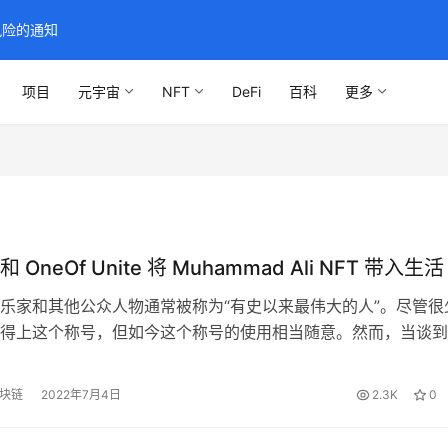
风险的通知
项目
元宇宙
NFT
DeFi
百科
更多
OneOf Unite 将 Muhammad Ali NFT 带入生活
乐家和其他公众人物通常被称为“有史以来最伟大的人”。尽管很
得上这个称号，但如今这个称号的使用相当随意。然而，当谈到
美国金牌得主穆罕默德·阿里时，这份荣誉是 100% 应得的。 阿
0 世纪最具影响力的运动员和人道主义者，他对体育和民权史上一
区块链
2022年7月4日
2.3K
0
和标志性的时刻负有责任。他获得了总统自由勋章，获得了大赦