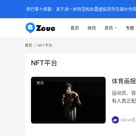
央行等十部委：关于进一步防范和处置虚拟货币交易炒作
首页
快讯
资讯
专题
首页
NFT平台
NFT平台
体育画报和 
资讯
运动员、音
有人真正配
奇拳击手和
也许是 2
AZcuc
最令人难忘
际终身…