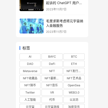
起诉的 ChatGPT 用户提
供法律费用
2023年11月7日
毛里求斯考虑将元宇宙纳
入金融服务
2023年11月7日
标签
AI
BAYC
BTC
DAO
DeFi
ETH
Metaverse
NFT
NFT发行预告
NFT收藏品
NFT最新空投
NFT艺术品
NFT铸币
NFT音乐
OpenSea
Twitter
VR
WEB3.0
人工智能
代币
以太坊
元宇宙
元宇宙游戏
加密货币