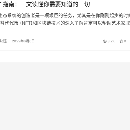
FT 指南：一文读懂你需要知道的一切
T 生态系统的创造者是一项艰巨的任务，尤其是在你刚刚起步的时
替代代币 (NFT)和区块链技术的深入了解肯定可以帮助艺术家
些只是更大难题的一小部分。还需要考虑定价、版权和社区建设
只是列表的开始。 可悲的是，没有全面的路线图可以指导音乐
区块链
2022年6月6日
3.2K
0
FT 过程。随着生态系统的不断发展和演变，事情只会变得更糟。