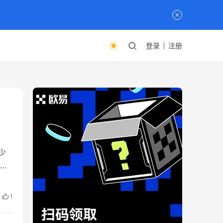
登录
注册
少
传
里
些
1
国