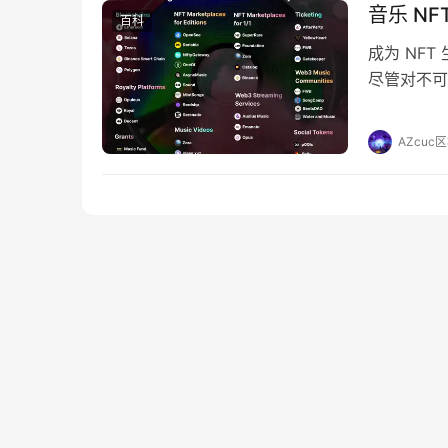
音乐 N
百科
成为 NF
尽管对不可
成功，但这
问题——这
AZcuc
成整个 N
本…