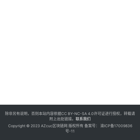
除非另有说明，否则本站内容依据
CC BY-NC-SA 4.0
许可证进行授权，转载请
附上出处链接。
联系我们
Copyright © 2023 AZcuc区块链网 版权所有 备案号：
渝ICP备17009836
号-11