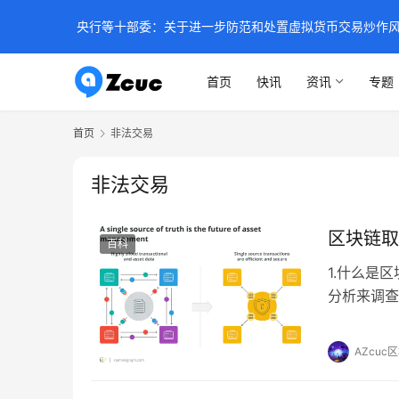
央行等十部委：关于进一步防范和处置虚拟货币交易炒作
首页
快讯
资讯
专题
首页
非法交易
非法交易
区块链取
百科
1.什么是
分析来调查
本，这使得
渗透的方式
AZcuc
动的理想场
具和程序从