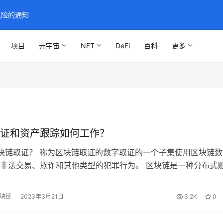
风险的通知
项目
元宇宙
NFT
DeFi
百科
更多
证和资产跟踪如何工作？
区块链取证？ 称为区块链取证的数字取证的一个子集使用区块链数
非法交易、欺诈和其他类型的犯罪行为。 区块链是一种分布式
它成为金融交易和其他应用程序的理想工具，因为它以透明和不
记录交易。然而，其去中心化和不可更改的特性也使其成为非法
区块链
2023年3月21日
3.2K
0
所。 为了发现趋势并调查非法活动，区块链取证需​​要使用专门
…