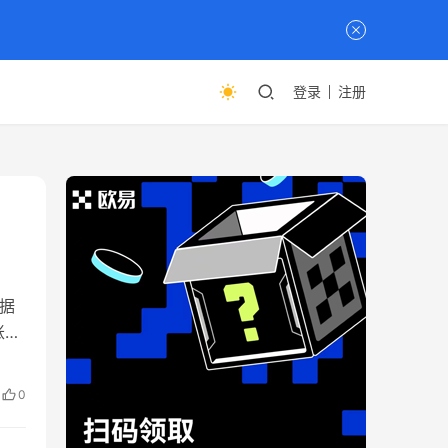
登录
注册
据
账
可
活
0
的工