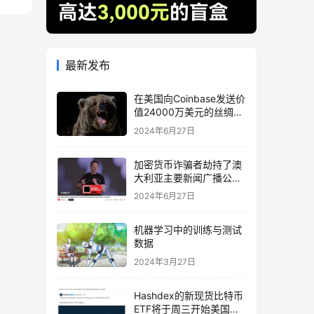
最新发布
在美国向Coinbase发送价
值24000万美元的丝绸之
路相关BTC后，比特币下
2024年6月27日
跌
加密货币诈骗者劫持了澳
大利亚主要新闻广播公司
的 YouTube
2024年6月27日
机器学习中的训练与测试
数据
2024年3月27日
Hashdex的新现货比特币
ETF将于周三开始美国交