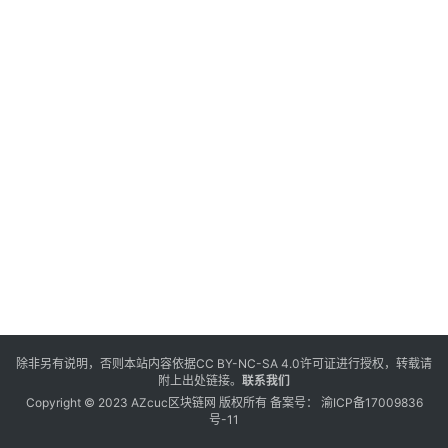
除非另有说明，否则本站内容依据
CC BY-NC-SA 4.0
许可证进行授权，转载请
附上出处链接。
联系我们
Copyright © 2023 AZcuc区块链网 版权所有 备案号：
渝ICP备17009836
号-11