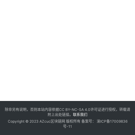
除非另有说明，否则本站内容依据
CC BY-NC-SA 4.0
许可证进行授权，转载请
附上出处链接。
联系我们
Copyright © 2023 AZcuc区块链网 版权所有 备案号：
渝ICP备17009836
号-11