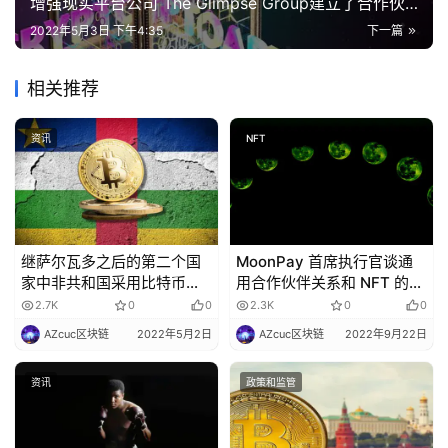
增强现实平台公司 The Glimpse Group建立了合作伙
伴关系，以创建基于 AR 的镀金 NFT 项目。
2022年5月3日 下午4:35
下一篇
相关推荐
资讯
NFT
继萨尔瓦多之后的第二个国
MoonPay 首席执行官谈通
家中非共和国采用比特币作
用合作伙伴关系和 NFT 的未
为法定货币
来
2.7K
0
0
2.3K
0
0
AZcuc区块链
2022年5月2日
AZcuc区块链
2022年9月22日
资讯
政策和监管