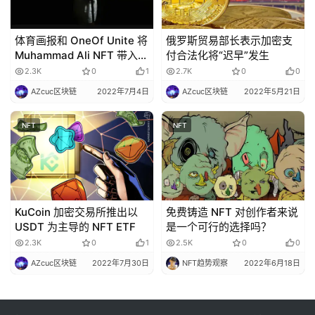
体育画报和 OneOf Unite 将
俄罗斯贸易部长表示加密支
Muhammad Ali NFT 带入生
付合法化将“迟早”发生
活
2.3K
0
1
2.7K
0
0
AZcuc区块链
2022年7月4日
AZcuc区块链
2022年5月21日
NFT
NFT
KuCoin 加密交易所推出以
免费铸造 NFT 对创作者来说
USDT 为主导的 NFT ETF
是一个可行的选择吗？
2.3K
0
1
2.5K
0
0
AZcuc区块链
2022年7月30日
NFT趋势观察
2022年6月18日