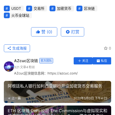
USDT
交易所
加密货币
区块链
火币全球站
赞
(0)
打赏
生成海报
0
AZcuc区块链
官方团队
关注
私信
321
文章
4
粉丝
AZcuc区块链信息网：https://azcuc.com/
阿根廷私人银行加利西亚银行开设加密货币交易服务
上一篇
2022年5月3日 下午4:22
ETH 区块链 DeFi 公司 The Commission与虚拟现实和