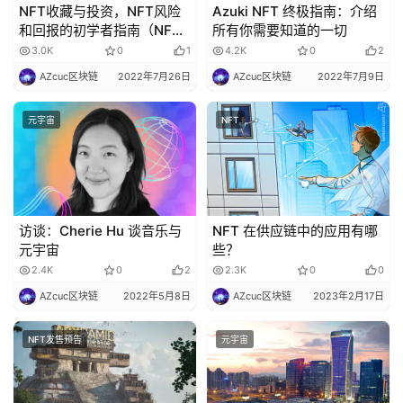
NFT收藏与投资，NFT风险
Azuki NFT 终极指南：介绍
和回报的初学者指南（NFT
所有你需要知道的一切
值得投资吗？）
3.0K
0
1
4.2K
0
2
AZcuc区块链
2022年7月26日
AZcuc区块链
2022年7月9日
元宇宙
NFT
访谈：Cherie Hu 谈音乐与
NFT 在供应链中的应用有哪
元宇宙
些？
2.4K
0
2
2.3K
0
0
AZcuc区块链
2022年5月8日
AZcuc区块链
2023年2月17日
NFT发售预告
元宇宙