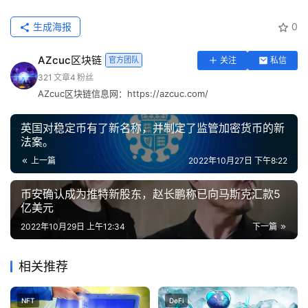
生成海报
0
AZcuc区块链
官方团队
关注
私信
321
文章
4
粉丝
AZcuc区块链信息网：https://azcuc.com/
英国对稳定币有了新名称，并制定了监管加密货币的新
法案。
上一篇
2022年10月27日 下午8:22
币安确认成为推特新股东，赵长鹏称已向马斯克汇款5
亿美元
2022年10月29日 上午12:34
下一篇
相关推荐
NFT
DeFi