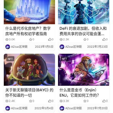
什么是代币化房地产？数字
DeFi 的衰退加剧，但收入和
房地产所有权初学者指南
费用共享的协议可能会蓬勃
发展
3.0K
0
0
2.3K
0
0
AZcuc区块链
2023年1月5日
AZcuc区块链
2022年7月23日
NFT
NFT
关于新无聊猿项目(BAYC) 的
什么是恩金币（Enjin）
你不知道的一切
ENJ，它是如何工作的？
2.4K
0
0
3.3K
0
0
AZcuc区块链
2022年5月4日
AZcuc区块链
2022年7月20日