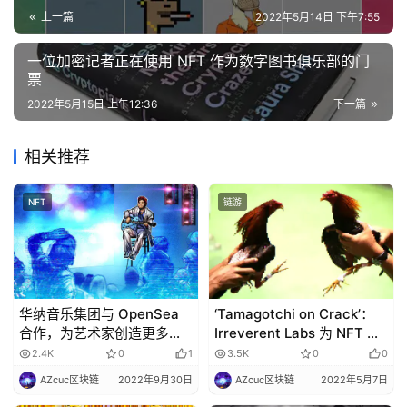
上一篇
2022年5月14日 下午7:55
一位加密记者正在使用 NFT 作为数字图书俱乐部的门
票
2022年5月15日 上午12:36
下一篇
相关推荐
NFT
链游
华纳音乐集团与 OpenSea
‘Tamagotchi on Crack’：
合作，为艺术家创造更多
Irreverent Labs 为 NFT 斗
Web3 机会
鸡游戏筹集了 4000 万美元
2.4K
0
1
3.5K
0
0
AZcuc区块链
2022年9月30日
AZcuc区块链
2022年5月7日