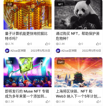
技术
NFT
量子计算机能更快地挖掘比
通过购买 NFT，帮助保护濒
特币吗？
危物种？
2.7K
0
0
2.4K
0
0
AZcuc区块链
2023年5月25日
AZcuc区块链
2022年5月10日
NFT
DeFi
即将发行的 Muse NFT 专辑
上海将区块链、NFT 和
成为多年来第一个添加到排
Web3 纳入下一个5年计划,
行榜的新格式
支持龙头企业探索NFT交易
2.3K
0
1
2.4K
0
1