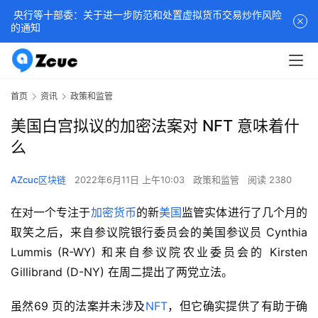
央行等十部委：关于进一步防范和处置虚拟货币交易炒作风险
的通知
首页
资讯
政策和监管
美国白宫拟议的加密法案对 NFT 意味着什
么
AZcuc区块链
2022年6月11日 上午10:03
政策和监管
阅读 2380
在对一个专注于
加密货币
的新
美国
监管实体进行了几个月的
取笑之后，来自参议院银行委员会的美国参议员 Cynthia 
Lummis (R-WY) 和来自参议院农业委员会的 Kirsten 
Gillibrand (D-NY) 在周二提出了两党立法。
虽然69 页的法案并未涉及
NFT
，但它确实提供了有助于确