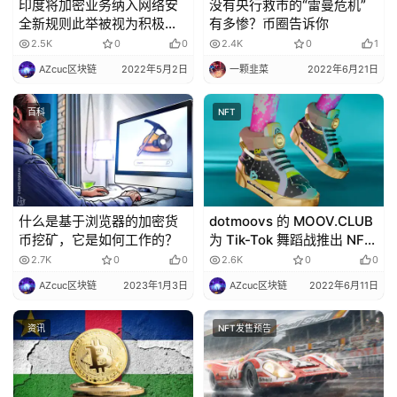
印度将加密业务纳入网络安
没有央行救市的“雷曼危机”
全新规则此举被视为积极的
有多惨？币圈告诉你
一步，使加密货币行业在多
2.5K
0
0
2.4K
0
1
个方面变得清晰。
AZcuc区块链
2022年5月2日
一颗韭菜
2022年6月21日
百科
NFT
什么是基于浏览器的加密货
dotmoovs 的 MOOV.CLUB
币挖矿，它是如何工作的？
为 Tik-Tok 舞蹈战推出 NFT
运动鞋
2.7K
0
0
2.6K
0
0
AZcuc区块链
2023年1月3日
AZcuc区块链
2022年6月11日
资讯
NFT发售预告