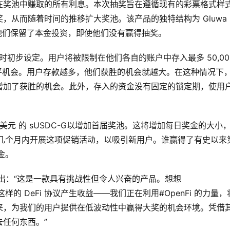
在奖池中赚取的所有利息。本次抽奖旨在遵循现有的彩票格式样
从而随着时间的推移扩大奖池。该产品的独特结构为 Gluwa 
因为他们保留了本金投资，即使他们没有赢得抽奖。
启动时初步设定。用户将被限制在他们各自的账户中存入最多 50,000
和公平机会。用户存款越多，他们获胜的机会就越大。在这种情况下
增加了获胜的机会。此外，存入的资金没有固定的锁定期，使用
00 美元 的 sUSDC-G以增加首届奖池。这将增加每日奖金的大小
来的几个月内开展这项促销活动，以吸引新用户。谁赢得了有史以来
金。
oole指出：“这是一款具有挑战性但令人兴奋的产品。想想 
ound 这样的 DeFi 协议产生收益——我们正在利用#OpenFi 的力量
来，为我们的用户提供在低波动性中赢得大奖的机会环境。凭借
任何东西。”