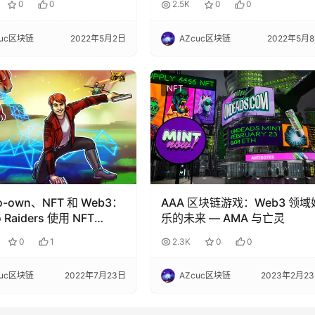
0
0
2.5K
0
0
cuc区块链
2022年5月2日
AZcuc区块链
2022年5月
NFT
to-own、NFT 和 Web3：
AAA 区块链游戏：Web3 领域
o Raiders 使用 NFT
乐的未来 — AMA 与亡灵
z 丢弃知识
0
1
2.3K
0
0
cuc区块链
2022年7月23日
AZcuc区块链
2023年2月2