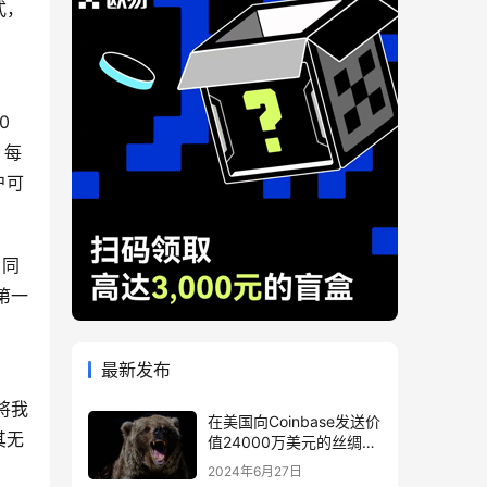
式，
 
，每
户可
，同
第一
最新发布
，将我
在美国向Coinbase发送价
其无
值24000万美元的丝绸之
路相关BTC后，比特币下
2024年6月27日
跌