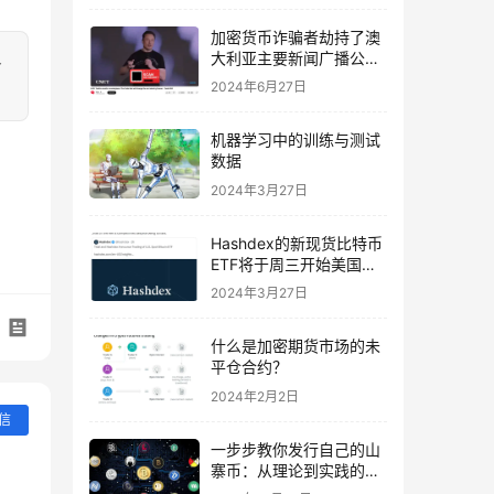
加密货币诈骗者劫持了澳
大利亚主要新闻广播公司
多
的 YouTube
2024年6月27日
机器学习中的训练与测试
数据
2024年3月27日
Hashdex的新现货比特币
ETF将于周三开始美国交
易
2024年3月27日
什么是加密期货市场的未
平仓合约？
2024年2月2日
信
一步步教你发行自己的山
寨币：从理论到实践的完
全指南及波场智能合约示