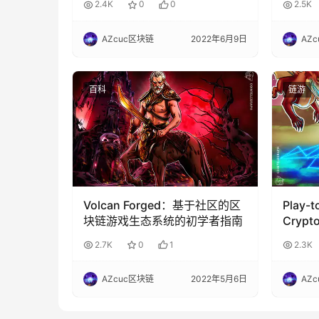
2.4K
0
0
2.5K
AZcuc区块链
2022年6月9日
AZ
百科
链游
Volcan Forged：基于社区的区
Play-
块链游戏生态系统的初学者指南
Crypt
Stee
2.7K
0
1
2.3K
AZcuc区块链
2022年5月6日
AZ