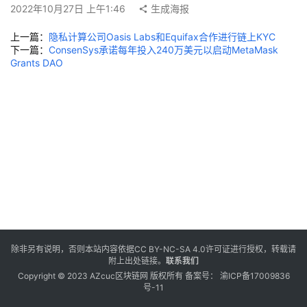
2022年10月27日 上午1:46
生成海报
上一篇：
隐私计算公司Oasis Labs和Equifax合作进行链上KYC
下一篇：
ConsenSys承诺每年投入240万美元以启动MetaMask
Grants DAO
除非另有说明，否则本站内容依据
CC BY-NC-SA 4.0
许可证进行授权，转载请
附上出处链接。
联系我们
Copyright © 2023 AZcuc区块链网 版权所有 备案号：
渝ICP备17009836
号-11