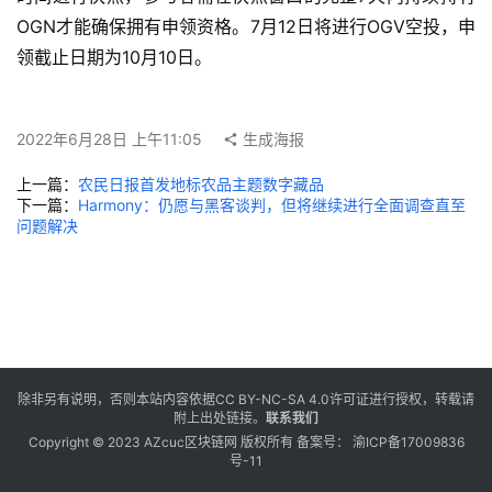
OGN才能确保拥有申领资格。7月12日将进行OGV空投，申
领截止日期为10月10日。
2022年6月28日 上午11:05
生成海报
上一篇：
农民日报首发地标农品主题数字藏品
下一篇：
Harmony：仍愿与黑客谈判，但将继续进行全面调查直至
问题解决
除非另有说明，否则本站内容依据
CC BY-NC-SA 4.0
许可证进行授权，转载请
附上出处链接。
联系我们
Copyright © 2023 AZcuc区块链网 版权所有 备案号：
渝ICP备17009836
号-11