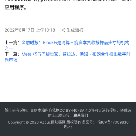
应用程序。
2022年6月17日 上午10:18
生成海报
上一篇：
金融时报：BlockFi是清算三箭资本贷款抵押品头寸的机构
之一
下一篇：
Meta 将与巴黎世家、普拉达、汤姆・布朗合作推出数字时
尚市场
除非另有说明，否则本站内容依据
CC BY-NC-SA 4.0
许可证进行授权，转载请
附上出处链接。
联系我们
Copyright © 2023 AZcuc区块链网 版权所有 备案号：
渝ICP备17009836
号-11