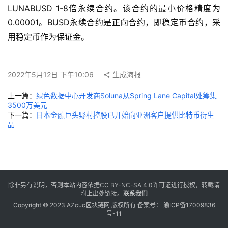
LUNABUSD 1-8倍永续合约。该合约的最小价格精度为
0.00001。BUSD永续合约是正向合约，即稳定币合约，采
用稳定币作为保证金。
2022年5月12日 下午10:06
生成海报
上一篇：
绿色数据中心开发商Soluna从Spring Lane Capital处筹集
3500万美元
下一篇：
日本金融巨头野村控股已开始向亚洲客户提供比特币衍生
品
除非另有说明，否则本站内容依据
CC BY-NC-SA 4.0
许可证进行授权，转载请
附上出处链接。
联系我们
Copyright © 2023 AZcuc区块链网 版权所有 备案号：
渝ICP备17009836
号-11