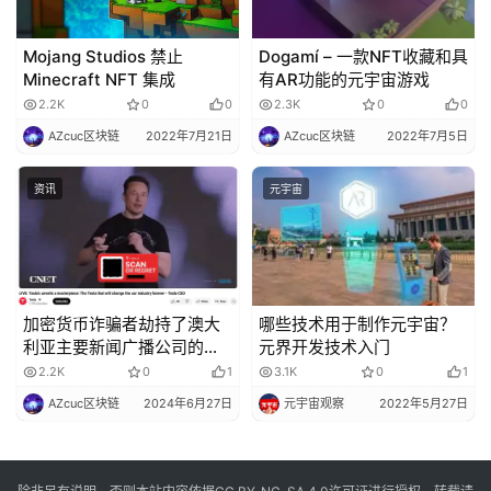
Mojang Studios 禁止
Dogamí – 一款NFT收藏和具
Minecraft NFT 集成
有AR功能的元宇宙游戏
2.2K
0
0
2.3K
0
0
AZcuc区块链
2022年7月21日
AZcuc区块链
2022年7月5日
资讯
元宇宙
加密货币诈骗者劫持了澳大
哪些技术用于制作元宇宙？
利亚主要新闻广播公司的
元界开发技术入门
YouTube
2.2K
0
1
3.1K
0
1
AZcuc区块链
2024年6月27日
元宇宙观察
2022年5月27日