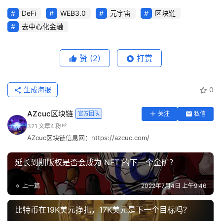
DeFi
WEB3.0
元宇宙
区块链
去中心化金融
赞
(2)
打赏
生成海报
0
AZcuc区块链
官方团队
关注
私信
321
文章
4
粉丝
AZcuc区块链信息网：https://azcuc.com/
延长到期版权是否会成为 NFT 的下一个金矿？
上一篇
2022年7月4日 上午9:46
比特币在19K美元挣扎，17K美元是下一个目标吗？