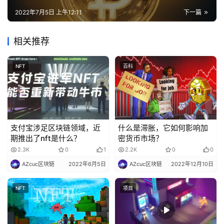
2022年7月5日 上午12:11
下一篇
相关推荐
NFT
百科
支付宝涉足区块链领域，近
什么是滞胀，它如何影响加
期推出了nft是什么？
密货币市场？
2.3K
0
1
2.2K
0
0
AZcuc区块链
2022年6月5日
AZcuc区块链
2022年12月10日
NFT
项目